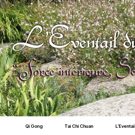
L'Eventail du
“Force intérieure, Sé
Qi Gong
Tai Chi Chuan
L’Eventai