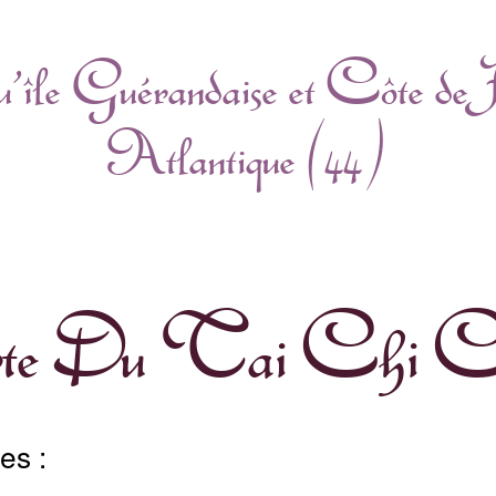
’île Guérandaise et Côte de 
Catégories
Atlantique(44)
erte Du Tai Chi Ch
es :