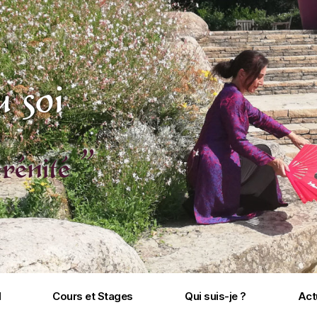
 soi
rénité ”
l
Cours et Stages
Qui suis-je ?
Act