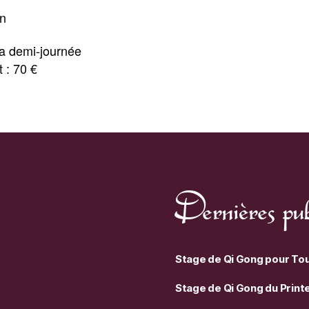
en
la demi-journée
 : 70 €
Dernières pub
Stage de Qi Gong pour To
Stage de Qi Gong du Prin