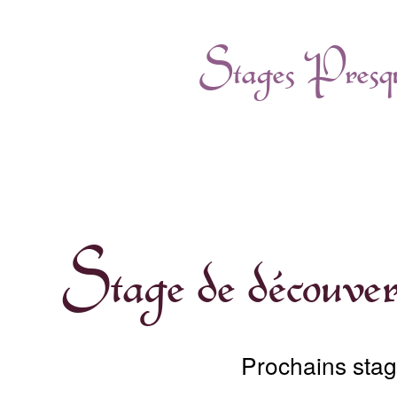
Stages Presqu
Stage de découv
Prochains stag