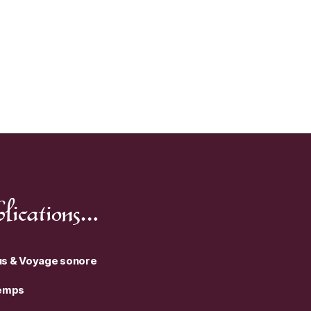
lications…
us & Voyage sonore
temps