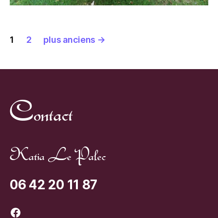
Pagination
1
2
plus anciens
→
des
publications
Contact
Katia Le Palec
06 42 20 11 87
Facebook